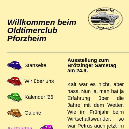
Willkommen beim
Oldtimerclub
Pforzheim
Ausstellung zum
Navigation
Startseite
Brötzinger Samstag
am 24.9.
überspringen
Wir über uns
Kalt war es nicht, aber
nass. Nun ja, man hat ja
Kalender '26
Erfahrung über die
Jahre mit dem Wetter.
Wie im Frühjahr beim
Galerie
Wirtschaftswunder, so
war Petrus auch jetzt im
Ausfahrten