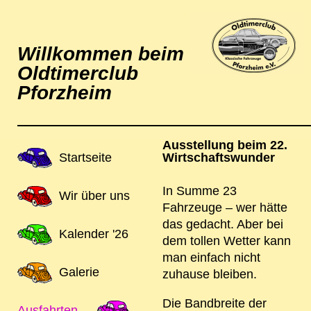
Willkommen beim
Oldtimerclub
Pforzheim
Ausstellung beim 22.
Navigation
Startseite
Wirtschaftswunder
überspringen
In Summe 23
Wir über uns
Fahrzeuge – wer hätte
das gedacht. Aber bei
Kalender '26
dem tollen Wetter kann
man einfach nicht
Galerie
zuhause bleiben.
Die Bandbreite der
Ausfahrten