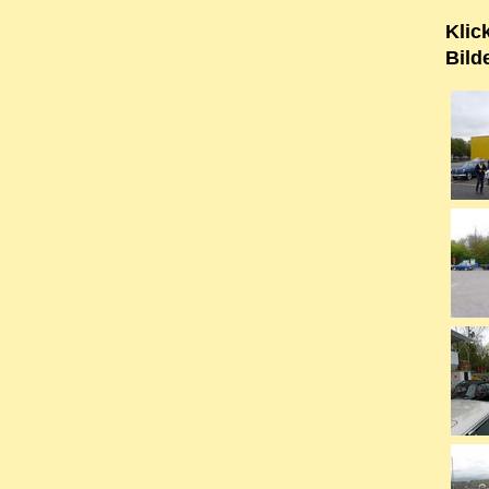
Klic
Bild