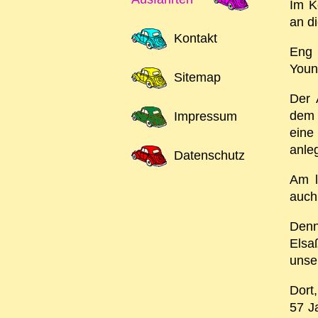
Im K
an d
Kontakt
Eng 
Youn
Sitemap
Der 
dem 
Impressum
eine
anleg
Datenschutz
Am l
auch
Denn
Elsaß
unse
Dort
57 J