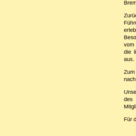
Brem
Zurü
Führ
erl
Beso
vom
die 
aus.
Zum 
nach
Unse
des 
Mitg
Für 