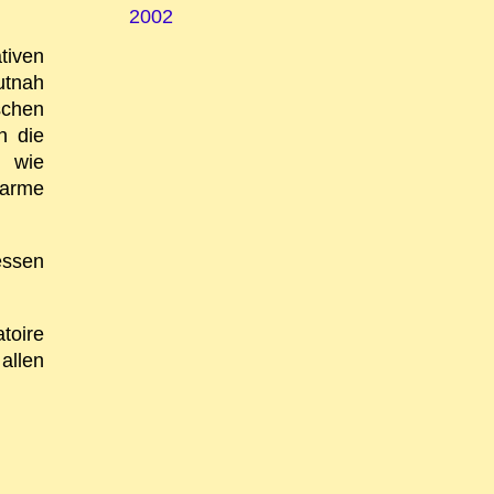
2002
tiven
utnah
chen
n die
 wie
harme
essen
toire
allen