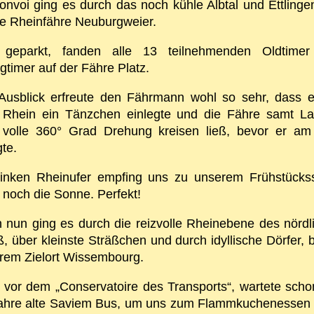
onvoi ging es durch das noch kühle Albtal und Ettlingen
ie Rheinfähre Neuburgweier.
geparkt, fanden alle 13 teilnehmenden Oldtime
gtimer auf der Fähre Platz.
Ausblick erfreute den Fährmann wohl so sehr, dass e
Rhein ein Tänzchen einlegte und die Fähre samt L
 volle 360° Grad Drehung kreisen ließ, bevor er am
te.
inken Rheinufer empfing uns zu unserem Frühstücks
 noch die Sonne. Perfekt!
 nun ging es durch die reizvolle Rheinebene des nördl
, über kleinste Sträßchen und durch idyllische Dörfer, b
rem Zielort Wissembourg.
, vor dem „Conservatoire des Transports“, wartete scho
ahre alte Saviem Bus, um uns zum Flammkuchenessen